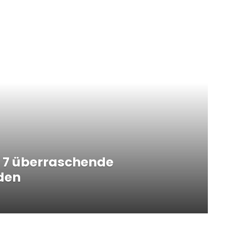
– 7 überraschende
nden