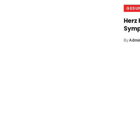
GESU
Herz 
Symp
By
Admi