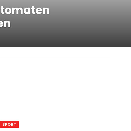
automaten
en
SPORT