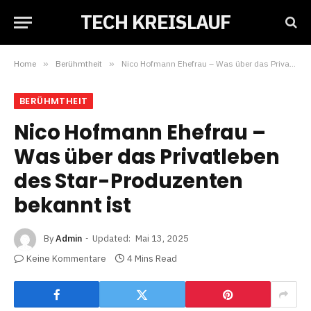
TECH KREISLAUF
Home
»
Berühmtheit
»
Nico Hofmann Ehefrau – Was über das Privatleben des Star-Produzenten bekannt ist
BERÜHMTHEIT
Nico Hofmann Ehefrau –
Was über das Privatleben
des Star-Produzenten
bekannt ist
By
Admin
Updated:
Mai 13, 2025
Keine Kommentare
4 Mins Read